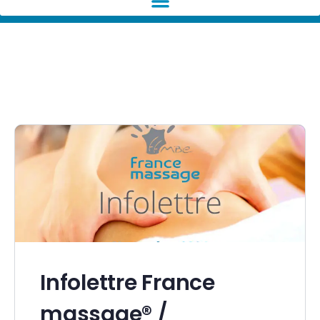
CATÉGORIE :
VIE DU
RÉSEAU
Infolettre France
massage® /