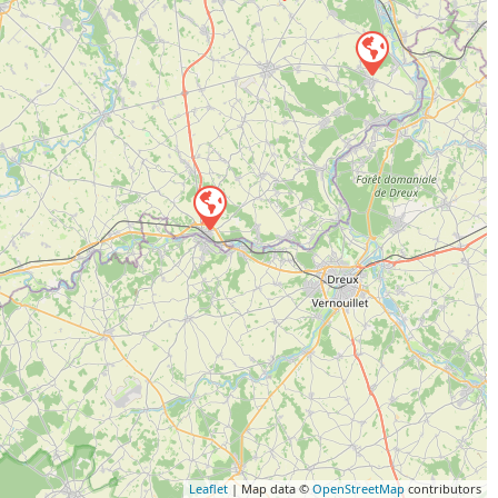
Leaflet
| Map data ©
OpenStreetMap
contributors