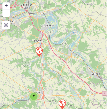
+
−
2