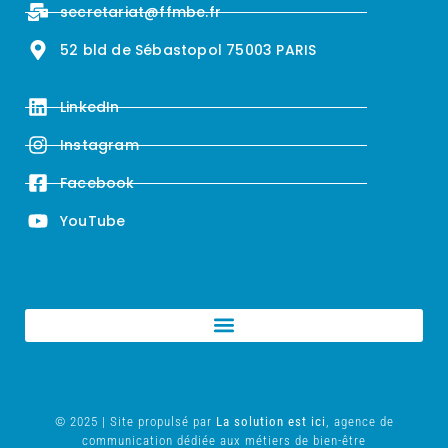
secretariat@ffmbe.fr
52 bld de Sébastopol 75003 PARIS
LinkedIn
Instagram
Facebook
YouTube
© 2025 | Site propulsé par
La solution est ici
, agence de
communication dédiée aux métiers de bien-être