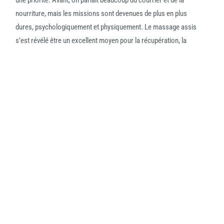
une priorité. Avant, on parlait beaucoup du courrier et de la
nourriture, mais les missions sont devenues de plus en plus
dures, psychologiquement et physiquement. Le massage assis
s’est révélé être un excellent moyen pour la récupération, la
détente, et même pour le soin des muscles.
Quelques mois avant mon retour à la vie civile, je me suis dit
que je pourrais m’orienter vers le massage. J’ai passé une
validation avec
Sandra
Kennou
, une figure connue dans le
monde du bien-être et fondatrice de l’
École Internationale du
Spa
à Paris. Quelques mois plus tard, elle m’a contacté pour me
proposer de devenir T.O.S. (Technicien Opérateur de Spa), un
titre RNCP. J’ai donc passé une évaluation à Paris, et à mon
retour, j’ai été contacté par un spa urbain. Je n’avais jamais fait
de CV, mais ils m’ont proposé de travailler pour eux. J’étais un
jeune masseur, novice dans le métier, et j’y suis resté 5 ans.