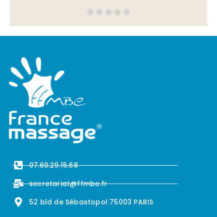
07.60.29.15.68
secretariat@ffmbe.fr
52 bld de Sébastopol 75003 PARIS