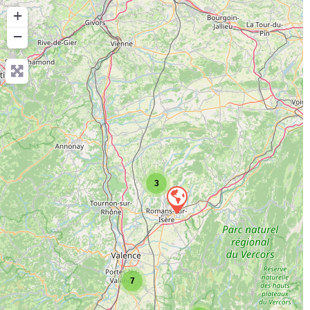
+
−
3
7