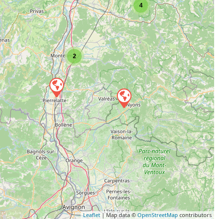
4
2
Leaflet
| Map data ©
OpenStreetMap
contributors