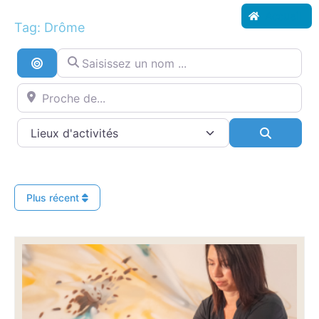
Accueil
Tag: Drôme
Saisissez un nom ...
Recherche par distance
Proche de...
Search
Plus récent