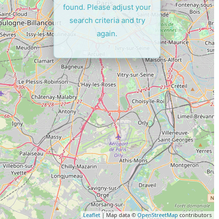
found. Please adjust your
search criteria and try
again.
Leaflet
| Map data ©
OpenStreetMap
contributors