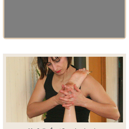
Leaflet
| Map data ©
OpenStreetMap
contributors