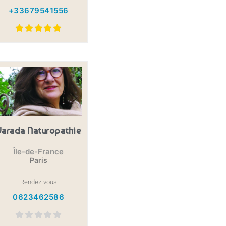
+33679541556
Varada Naturopathie
Île-de-France
Paris
Rendez-vous
0623462586