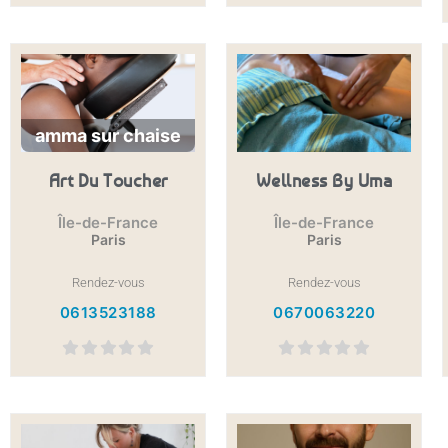
amma sur chaise
Art Du Toucher
Wellness By Uma
Île-de-France
Île-de-France
Paris
Paris
Rendez-vous
Rendez-vous
0613523188
0670063220