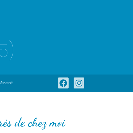
5)
érent
rès de chez moi