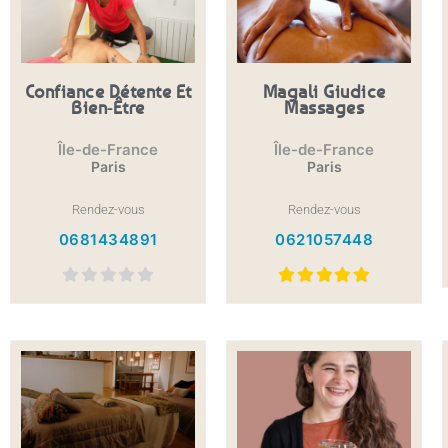
Confiance Détente Et
Magali Giudice
Bien-Être
Massages
Île-de-France
Île-de-France
Paris
Paris
Rendez-vous
Rendez-vous
0681434891
0621057448