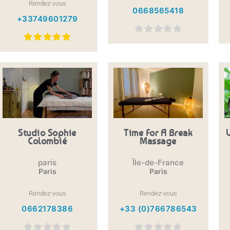
Rendez-vous
0668565418
+33749601279
Studio Sophie
Time For A Break
Colombié
Massage
paris
Île-de-France
Paris
Paris
Rendez-vous
Rendez-vous
0662178386
+33 (0)766786543