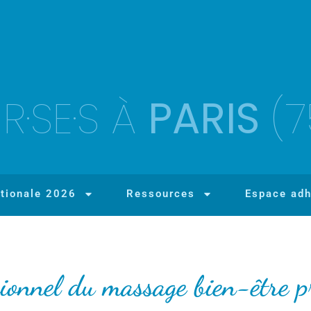
R·SE·S À
PARIS
(7
tionale 2026
Ressources
Espace adh
sionnel du massage bien-être p