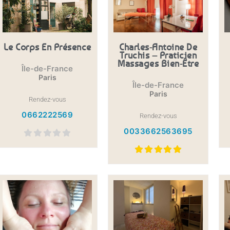
Le Corps En Présence
Charles-Antoine De
Truchis – Praticien
Massages Bien-Être
Île-de-France
Paris
Île-de-France
Paris
Rendez-vous
0662222569
Rendez-vous
0033662563695