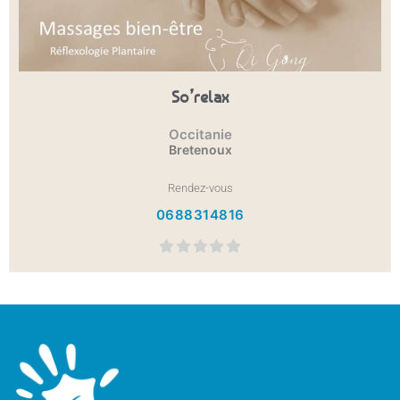
So’relax
Occitanie
Bretenoux
Rendez-vous
0688314816