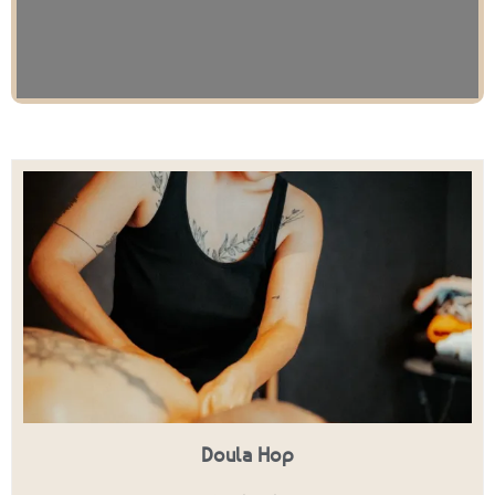
Leaflet
| Map data ©
OpenStreetMap
contributors
Doula Hop