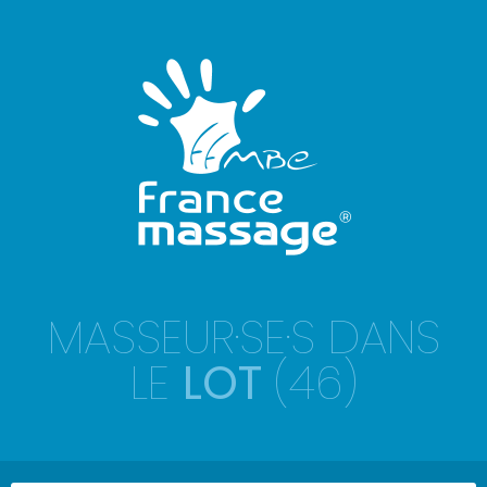
MASSEUR·SE·S DANS
LE
LOT
(46)