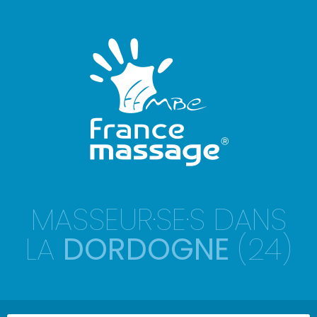
MASSEUR·SE·S DANS
LA
DORDOGNE
(24)