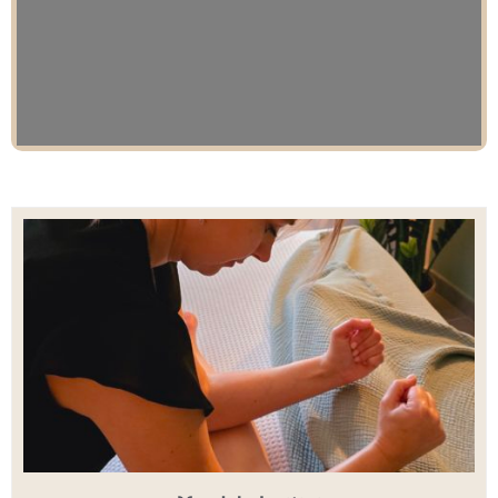
Leaflet
| Map data ©
OpenStreetMap
contributors