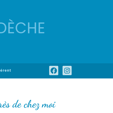
DÈCHE
érent
rès de chez moi