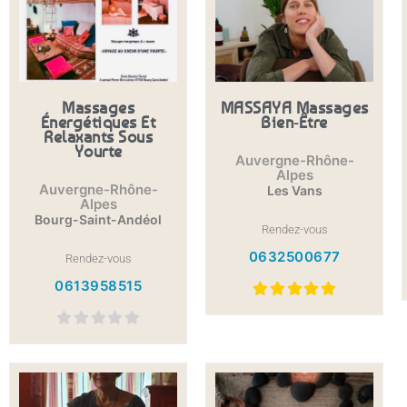
Massages
MASSAYA Massages
Énergétiques Et
Bien-Être
Relaxants Sous
Yourte
Auvergne-Rhône-
Alpes
Auvergne-Rhône-
Les Vans
Alpes
Bourg-Saint-Andéol
Rendez-vous
0632500677
Rendez-vous
0613958515