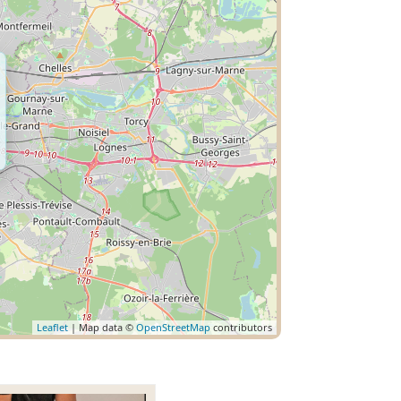
Leaflet
| Map data ©
OpenStreetMap
contributors