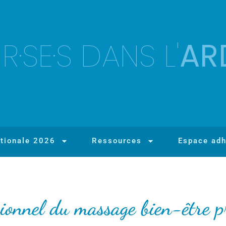
·SE·S DANS L'
AR
tionale 2026
Ressources
Espace adh
sionnel du massage bien-être p