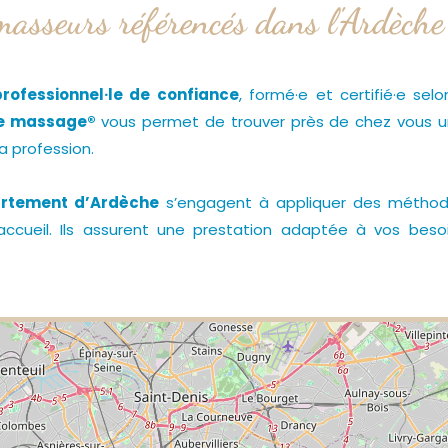
masseurs référencés dans l'Ardèche
rofessionnel·le de confiance
, formé·e et certifié·e se
ce massage®
vous permet de trouver près de chez vous u
la profession.
artement d’Ardèche
s’engagent à appliquer des métho
e accueil. Ils assurent une prestation adaptée à vos bes