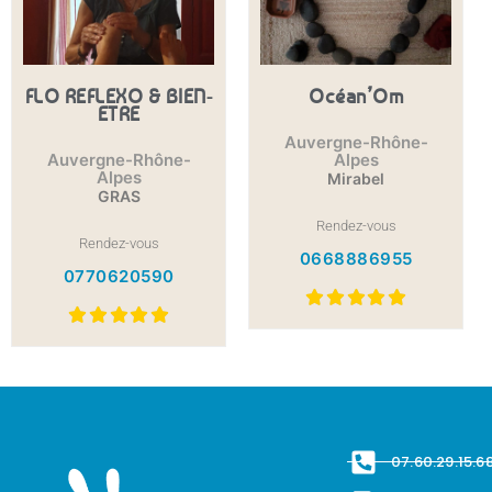
FLO REFLEXO & BIEN-
Océan’Om
ETRE
Auvergne-Rhône-
Auvergne-Rhône-
Alpes
Alpes
Mirabel
GRAS
Rendez-vous
Rendez-vous
0668886955
0770620590
07.60.29.15.6