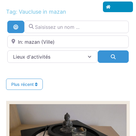
Accueil
Tag: Vaucluse in mazan
Saisissez un nom ...
Recherche par distance
Proche de...
Search
Plus récent