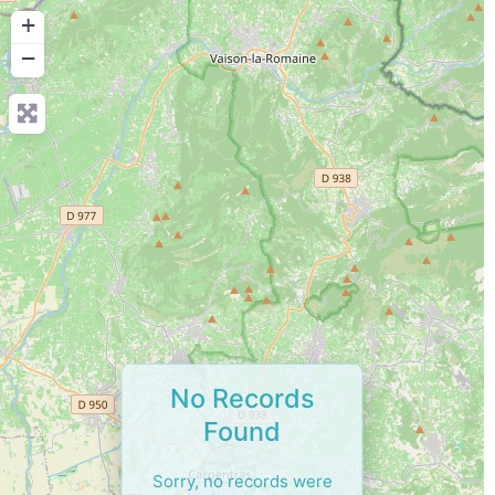
+
−
No Records
Found
Sorry, no records were