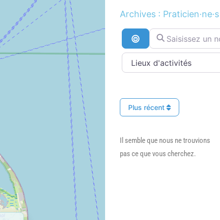
Archives : Praticien·ne·s
Saisissez un nom ..
Recherche par distan
Plus récent
Il semble que nous ne trouvions
pas ce que vous cherchez.