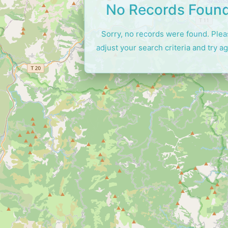
No Records Foun
Sorry, no records were found. Ple
adjust your search criteria and try ag