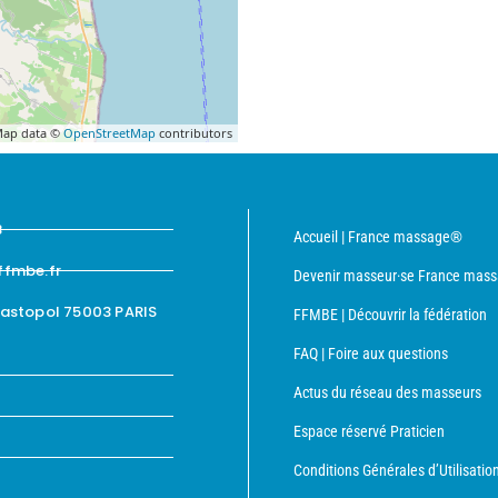
ap data ©
OpenStreetMap
contributors
8
Accueil | France massage®
ffmbe.fr
Devenir masseur·se France mas
bastopol 75003 PARIS
FFMBE | Découvrir la fédération
FAQ | Foire aux questions
Actus du réseau des masseurs
Espace réservé Praticien
Conditions Générales d’Utilisatio