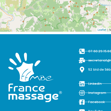
Leaflet
| M
07.60.29.15.6
secretariat@
52 bld de Sé
LinkedIn
Instagram
Facebook