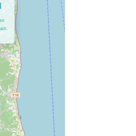
d
ase
ain.