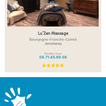
Lu’Zen Massage
Bourgogne-Franche-Comté
Joncherey
Rendez-vous
06.71.45.69.58