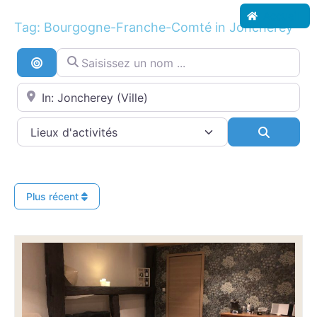
Accueil
Tag: Bourgogne-Franche-Comté in Joncherey
Saisissez un nom ...
Recherche par distance
Proche de...
Search
Plus récent