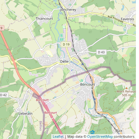
Leaflet
| Map data ©
OpenStreetMap
contributors