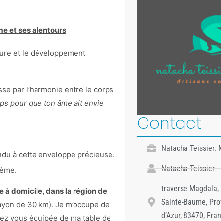
e et ses alentours
ture et le développement
se par l’harmonie entre le corps
rps pour que ton âme ait envie
Contact
Natacha Teissier.
du à cette enveloppe précieuse.
Natacha Teissier
même.
traverse Magdala, 
 à domicile, dans la région de
Sainte-Baume, Pro
ayon de 30 km). Je m’occupe de
d’Azur, 83470, Fra
chez vous équipée de ma table de