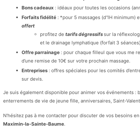
Bons cadeaux
: idéaux pour toutes les occasions (an
Forfaits fidélité
: *pour 5 massages (d'1H minimum) e
offert
profitez de
tarifs dégressifs
sur la réflexolo
et le drainage lymphatique (forfait 3 séances)
Offre parrainage
: pour chaque filleul que vous me 
d’une remise de 10€ sur votre prochain massage.
Entreprises
: offres spéciales pour les comités d’ent
sur devis.
Je suis également disponible pour animer vos événements : b
enterrements de vie de jeune fille, anniversaires, Saint-Valent
N'hésitez pas à me contacter pour discuter de vos besoins e
Maximin-la-Sainte-Baume
.
https://g.co/kgs/6jmgr5G