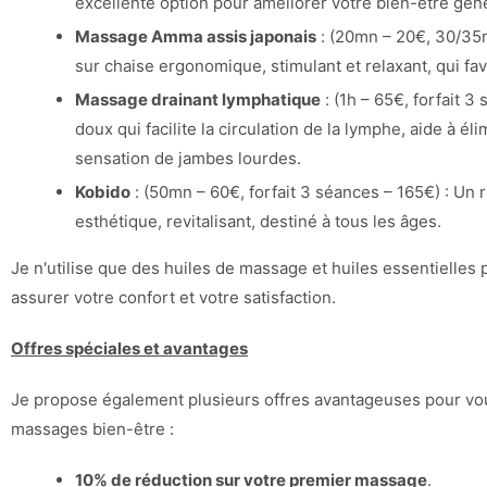
excellente option pour améliorer votre bien-être géné
Massage Amma assis japonais
: (20mn – 20€, 30/35
sur chaise ergonomique, stimulant et relaxant, qui fav
Massage drainant lymphatique
: (1h – 65€, forfait 
doux qui facilite la circulation de la lymphe, aide à él
sensation de jambes lourdes.
Kobido
: (50mn – 60€, forfait 3 séances – 165€) : Un 
esthétique, revitalisant, destiné à tous les âges.
Je n'utilise que des huiles de massage et huiles essentielles
assurer votre confort et votre satisfaction.
Offres spéciales et avantages
Je propose également plusieurs offres avantageuses pour vou
massages bien-être :
10% de réduction sur votre premier massage
.