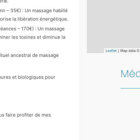
ral.
mn – 35€) : Un massage habillé
orise la libération énergétique.
3 séances – 170€) : Un massage
iminer les toxines et diminue la
Leaflet
| Map data 
rituel ancestral de massage
Méd
 pures et biologiques pour
s faire profiter de mes