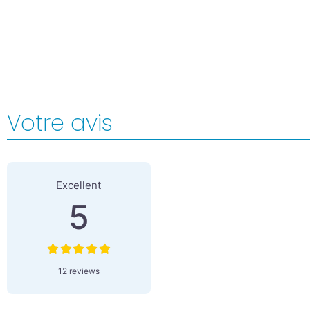
Votre avis
12 Reviews
on
“Natacha Teissier
Excellent
5
12 reviews