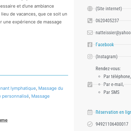
cessaire et d’une ambiance
(Site internet)
lieu de vacances, que ce soit un
0620405237
rir une expérience de massage
natteissier@yahoo.
Facebook
(Instagram)
Rendez-vous:
Par téléphone,
Par e-mail,
nant lymphatique
,
Massage du
Par SMS
 personnalisé
,
Massage
Réservation en lig
aume
94921106400017