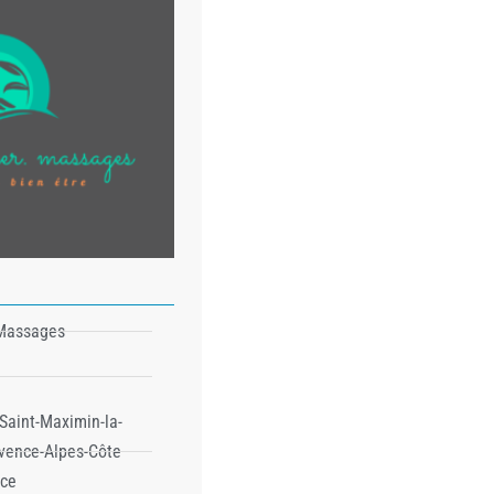
 Massages
Saint-Maximin-la-
vence-Alpes-Côte
nce