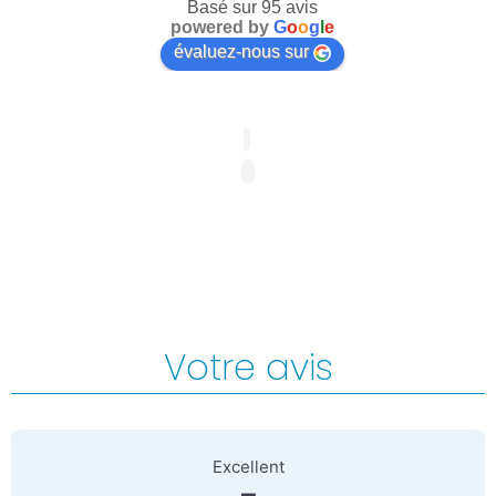
Basé sur 95 avis
powered by
G
o
o
g
l
e
évaluez-nous sur
Votre avis
4 Reviews
on
“massodeep | Voisins-le
Excellent