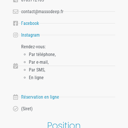
contact@massodeep.fr
Facebook
Instagram
Rendez-vous:
Par téléphone,
Par e-mail,
Par SMS,
En ligne
Réservation en ligne
(Siret)
Position