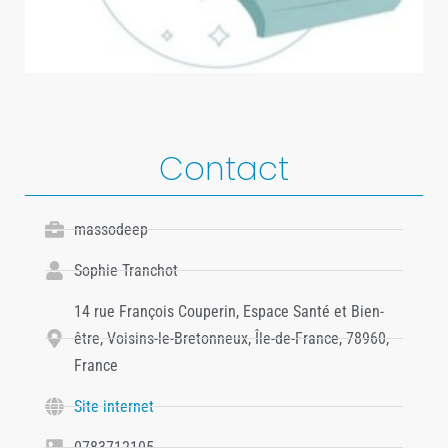
Contact
massodeep
Sophie Tranchot
14 rue François Couperin, Espace Santé et Bien-
être, Voisins-le-Bretonneux, Île-de-France, 78960,
France
Site internet
0783712105