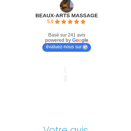
BEAUX-ARTS MASSAGE
5.0
Basé sur 241 avis
powered by
G
o
o
g
l
e
évaluez-nous sur
Votre avis