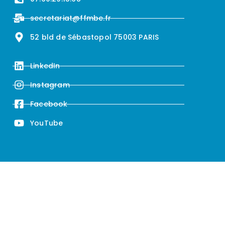
secretariat@ffmbe.fr
52 bld de Sébastopol 75003 PARIS
LinkedIn
Instagram
Facebook
YouTube
© 2025 | Site propulsé par
La solution est ici
, agence de