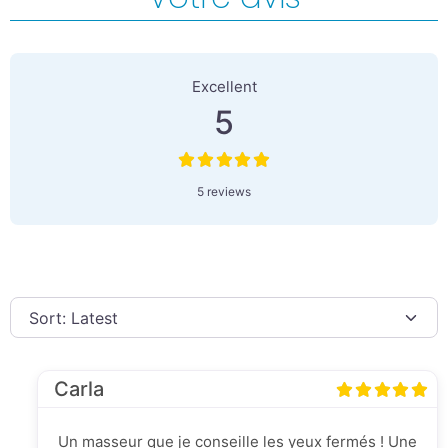
5 Reviews
on
“Beaux-Arts Massage | Mo
Excellent
5
5 reviews
Carla
Un masseur que je conseille les yeux fermés ! Une