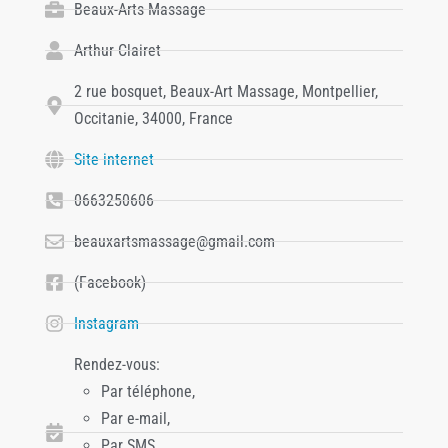
Beaux-Arts Massage
Arthur Clairet
2 rue bosquet, Beaux-Art Massage, Montpellier,
Occitanie, 34000, France
Site internet
0663250606
beauxartsmassage@gmail.com
(Facebook)
Instagram
Rendez-vous:
Par téléphone,
Par e-mail,
Par SMS,