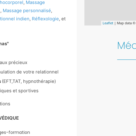
hocorporel
,
Massage
s
,
Massage personnalisé
,
tionnel indien
,
Réflexologie
, et
Leaflet
| Map data 
Méd
mas"
taux précieux
ulation de votre relationnel
s
(EFT,TAT, hypnothérapie)
tiques et sportives
tions
VÉDIQUE
ges-formation