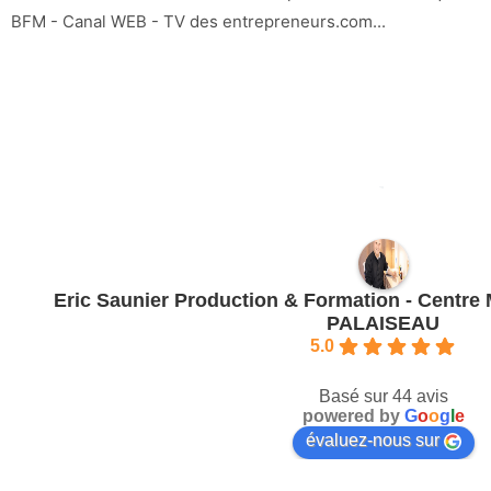
BFM - Canal WEB - TV des entrepreneurs.com...
Eric Saunier Production & Formation - Centre
PALAISEAU
5.0
Basé sur 44 avis
powered by
G
o
o
g
l
e
évaluez-nous sur