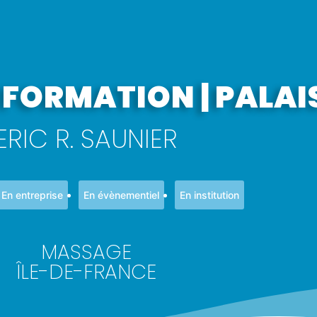
 FORMATION | PALA
ERIC R. SAUNIER
En entreprise
En évènementiel
En institution
MASSAGE
ÎLE-DE-FRANCE