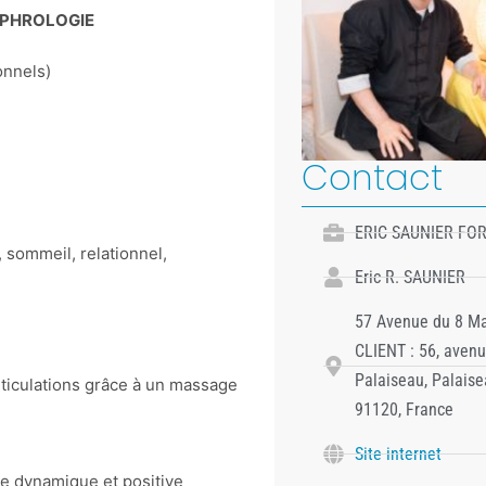
OPHROLOGIE
onnels)
Contact
ERIC SAUNIER FO
, sommeil, relationnel,
Eric R. SAUNIER
57 Avenue du 8 M
CLIENT : 56, aven
Palaiseau, Palaisea
rticulations grâce à un massage
91120, France
Site internet
ie dynamique et positive