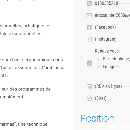
0180385218
ericsaunier2000@sf
ionnelles, artistiques et
(Facebook)
tale exceptionnelles.
(Instagram)
Rendez-vous:
Par téléphone,
ue sur chaise ergonomique dans
En ligne
uiles essentielles. L’ambiance
nts.
(RDV en ligne)
, sur des programmes de
 complément.
(Siret)
Position
“marmas”, une technique