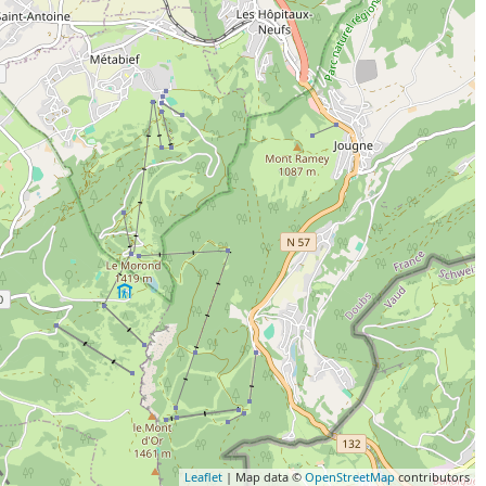
Leaflet
| Map data ©
OpenStreetMap
contributors