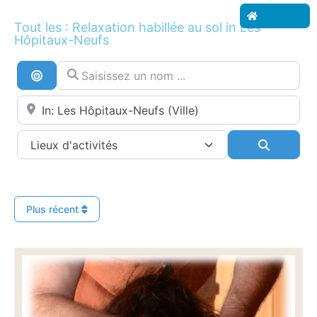
Accueil
Tout les : Relaxation habillée au sol in Les
Hôpitaux-Neufs
Saisissez un nom ...
Recherche par distance
Proche de...
Search
Plus récent