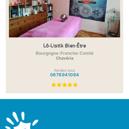
Lô-Listik Bien-Être
Bourgogne-Franche-Comté
Chavéria
Rendez-vous
0676941094