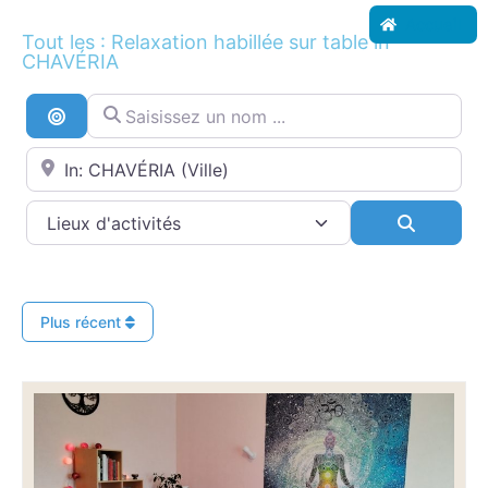
Accueil
Tout les : Relaxation habillée sur table in
CHAVÉRIA
Saisissez un nom ...
Recherche par distance
Proche de...
Search
Plus récent