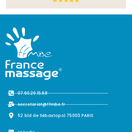
07.60.29.15.68
secretariat@ffmbe.fr
52 bld de Sébastopol 75003 PARIS