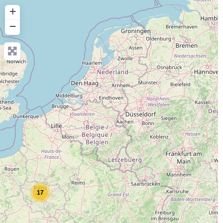
+
−
17