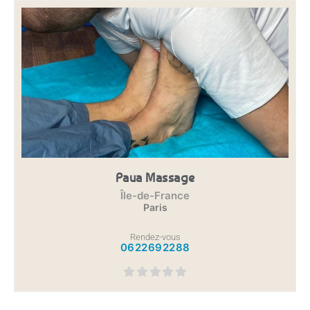
Paua Massage
Île-de-France
Paris
Rendez-vous
0622692288