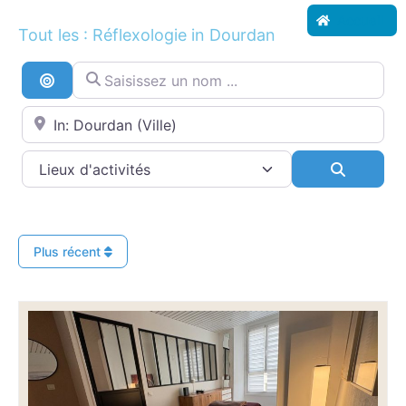
Accueil
Tout les : Réflexologie in Dourdan
Saisissez un nom ...
Recherche par distance
Proche de...
Search
Plus récent