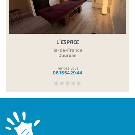
L’ESPACE
Île-de-France
Dourdan
Rendez-vous
0615542944