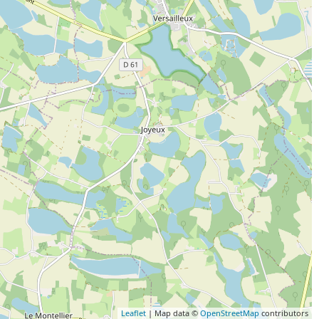
Leaflet
| Map data ©
OpenStreetMap
contributors