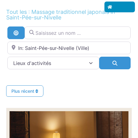
Accueil
Tout les : Massage traditionnel japonais in
Saint-Pée-sur-Nivelle
Saisissez un nom ...
Recherche par distance
Proche de...
Search
Plus récent