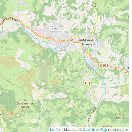
Leaflet
| Map data ©
OpenStreetMap
contributors