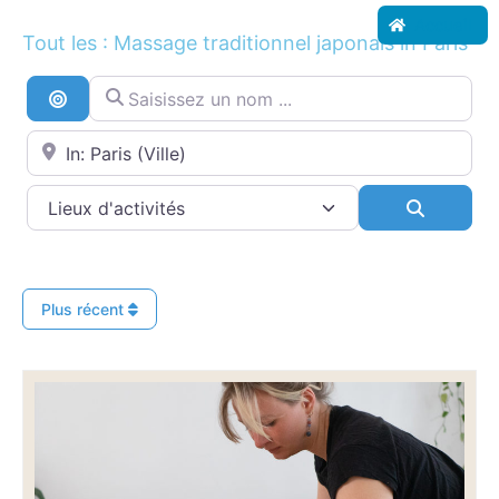
Accueil
Tout les : Massage traditionnel japonais in Paris
Saisissez un nom ...
Recherche par distance
Proche de...
Search
Plus récent