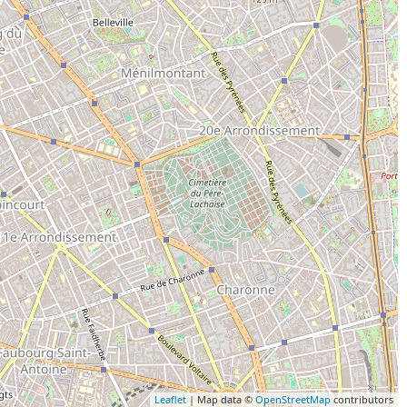
Leaflet
| Map data ©
OpenStreetMap
contributors