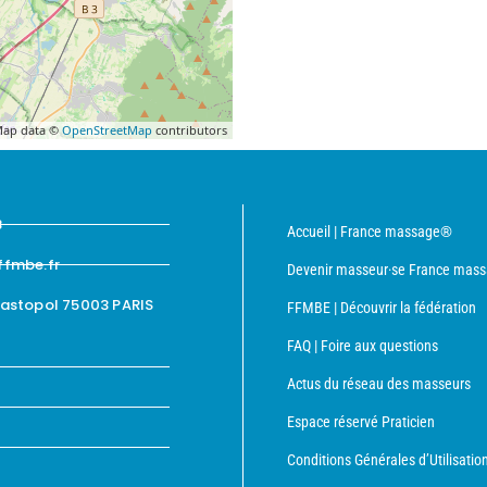
ap data ©
OpenStreetMap
contributors
8
Accueil | France massage®
ffmbe.fr
Devenir masseur·se France mas
bastopol 75003 PARIS
FFMBE | Découvrir la fédération
FAQ | Foire aux questions
Actus du réseau des masseurs
Espace réservé Praticien
Conditions Générales d’Utilisatio