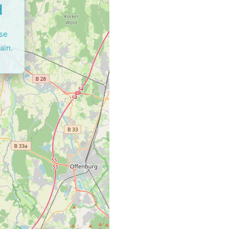
d
ase
ain.