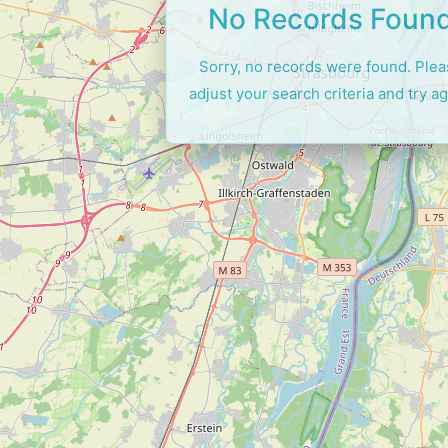
No Records Foun
Sorry, no records were found. Ple
adjust your search criteria and try ag