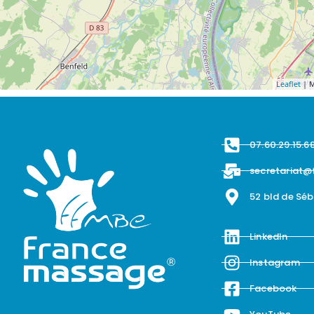
Leaflet
| M
07.60.29.15.6
secretariat@
52 bld de Sé
LinkedIn
Instagram
Facebook