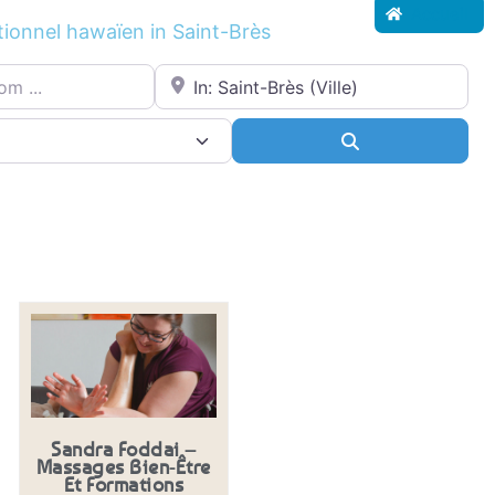
Accueil
tionnel hawaïen in Saint-Brès
.
Proche de...
ce
Search
Sandra Foddai –
Massages Bien-Être
Et Formations