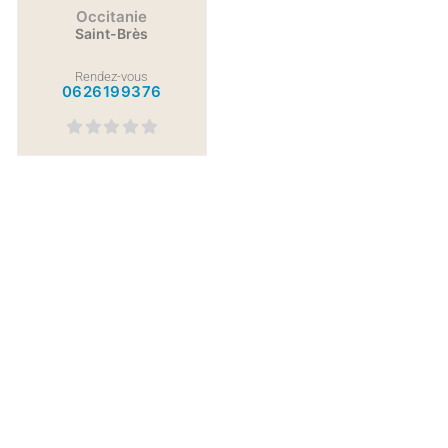
Occitanie
Saint-Brès
Rendez-vous
0626199376