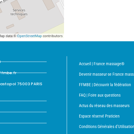
ap data ©
OpenStreetMap
contributors
8
Accueil | France massage®
ffmbe.fr
Devenir masseur·se France mas
bastopol 75003 PARIS
FFMBE | Découvrir la fédération
FAQ | Foire aux questions
Actus du réseau des masseurs
Espace réservé Praticien
Conditions Générales d’Utilisatio