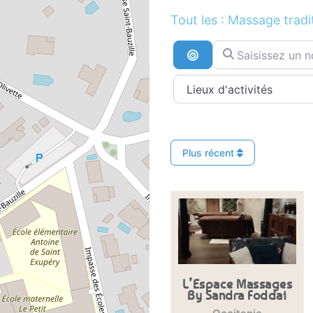
Tout les : Massage tradi
Saisissez un nom ..
Recherche par distan
Plus récent
L’Espace Massages
By Sandra Foddai