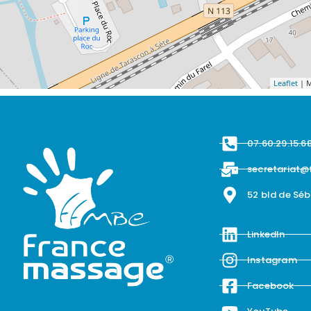
Leaflet
| M
07.60.29.15.6
secretariat@
52 bld de Sé
LinkedIn
Instagram
Facebook