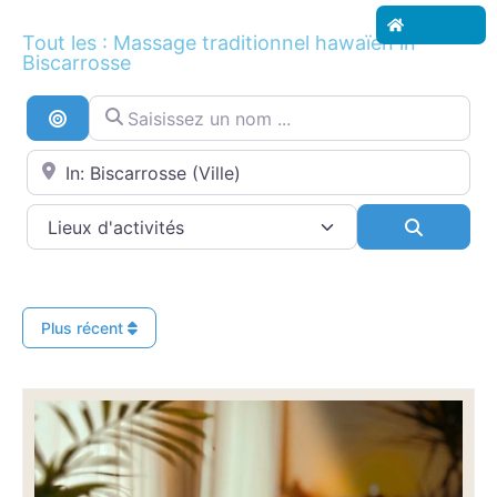
Accueil
Tout les : Massage traditionnel hawaïen in
Biscarrosse
Saisissez un nom ...
Recherche par distance
Proche de...
Search
Plus récent