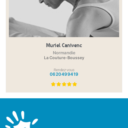
Muriel Canivenc
Normandie
La Couture-Boussey
Rendez-vous
0620499419