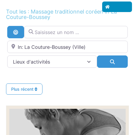
Accueil
Tout les : Massage traditionnel coréen in La
Couture-Boussey
Saisissez un nom ...
Recherche par distance
Proche de...
Search
Plus récent