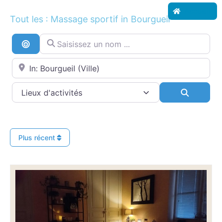
Accueil
Tout les : Massage sportif in Bourgueil
Saisissez un nom ...
Recherche par distance
Proche de...
Search
Plus récent