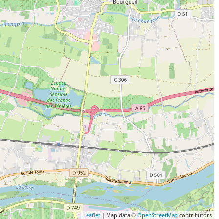
Leaflet
| Map data ©
OpenStreetMap
contributors