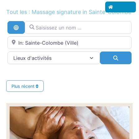
Accueil
Tout les : Massage signature in Sainte-Colombe
Saisissez un nom ...
Recherche par distance
Proche de...
Search
Plus récent