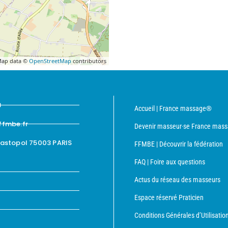
ap data ©
OpenStreetMap
contributors
8
Accueil | France massage®
ffmbe.fr
Devenir masseur·se France mas
bastopol 75003 PARIS
FFMBE | Découvrir la fédération
FAQ | Foire aux questions
Actus du réseau des masseurs
Espace réservé Praticien
Conditions Générales d’Utilisatio