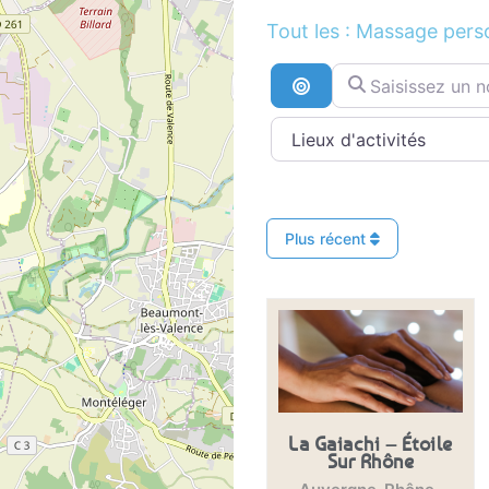
Tout les : Massage pers
Saisissez un nom ..
Recherche par distan
Plus récent
La Gaiachi – Étoile
Sur Rhône