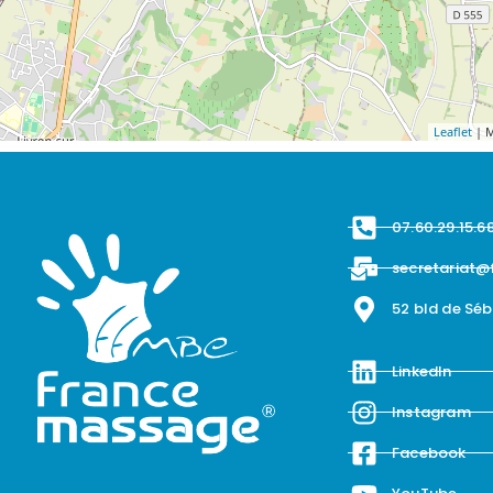
Leaflet
| M
07.60.29.15.6
secretariat@
52 bld de Sé
LinkedIn
Instagram
Facebook