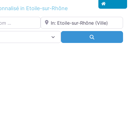
Accueil
onnalisé in Etoile-sur-Rhône
.
Proche de...
ce
Search