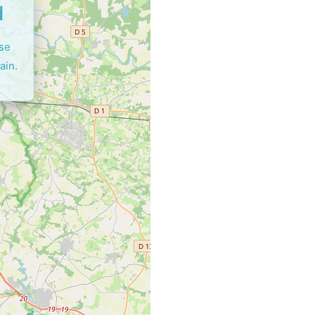
d
ase
ain.