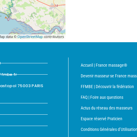
ap data ©
OpenStreetMap
contributors
8
Accueil | France massage®
ffmbe.fr
Devenir masseur·se France mas
bastopol 75003 PARIS
FFMBE | Découvrir la fédération
FAQ | Foire aux questions
Actus du réseau des masseurs
Espace réservé Praticien
Conditions Générales d’Utilisatio