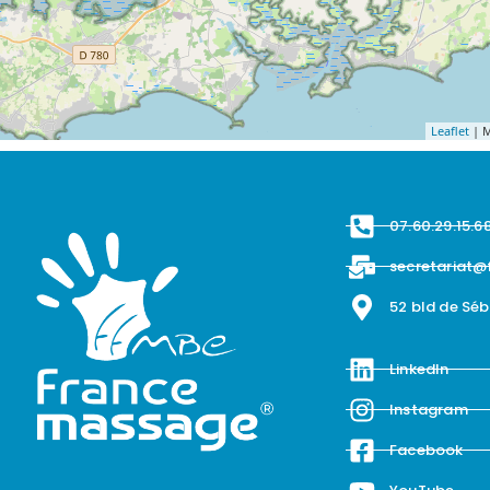
Leaflet
| M
07.60.29.15.6
secretariat@
52 bld de Sé
LinkedIn
Instagram
Facebook