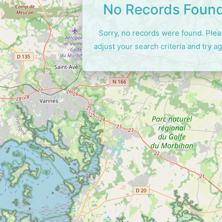
No Records Foun
Sorry, no records were found. Ple
adjust your search criteria and try ag