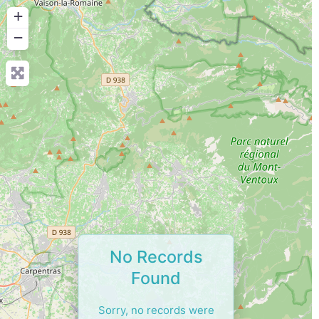
+
−
No Records
Found
Sorry, no records were