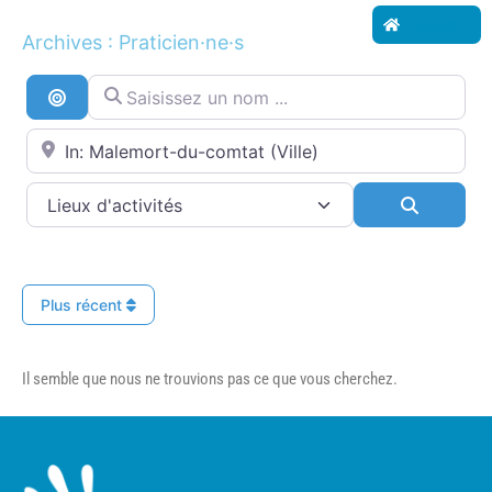
Accueil
Archives : Praticien·ne·s
Saisissez un nom ...
Recherche par distance
Proche de...
Search
Plus récent
Il semble que nous ne trouvions pas ce que vous cherchez.