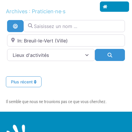
Accueil
Archives : Praticien·ne·s
Saisissez un nom ...
Recherche par distance
Proche de...
Search
Plus récent
Il semble que nous ne trouvions pas ce que vous cherchez.