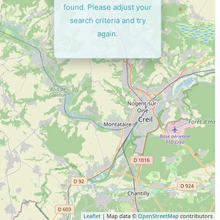
found. Please adjust your
search criteria and try
again.
Leaflet
| Map data ©
OpenStreetMap
contributors