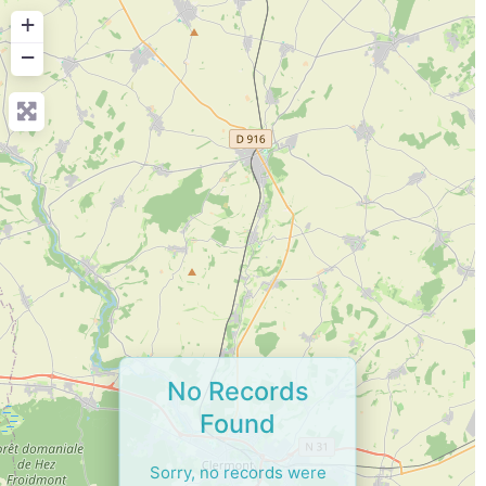
+
−
No Records
Found
Sorry, no records were