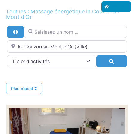
Accueil
Tout les : Massage énergétique in Couzon au
Mont d'Or
Saisissez un nom ...
Recherche par distance
Proche de...
Search
Plus récent