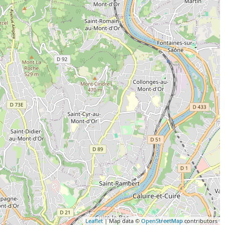
Leaflet
| Map data ©
OpenStreetMap
contributors