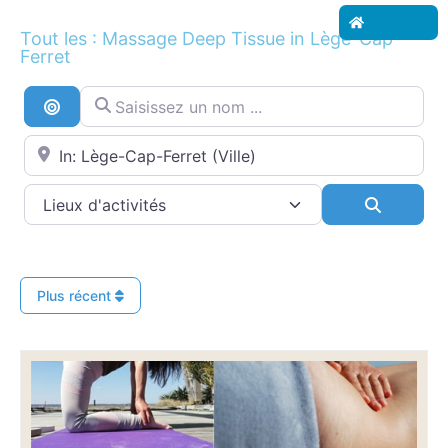
Accueil
Tout les : Massage Deep Tissue in Lège-Cap-
Ferret
Saisissez un nom ...
Recherche par distance
Proche de...
Search
Plus récent