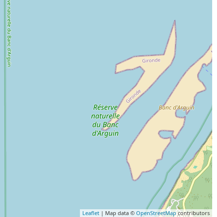
Leaflet
| Map data ©
OpenStreetMap
contributors