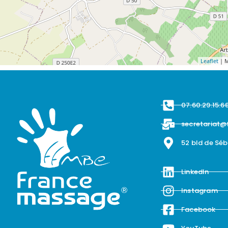
Leaflet
| M
07.60.29.15.6
secretariat@
52 bld de Sé
LinkedIn
Instagram
Facebook