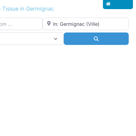
Accueil
p Tissue in Germignac
.
Proche de...
ce
Search