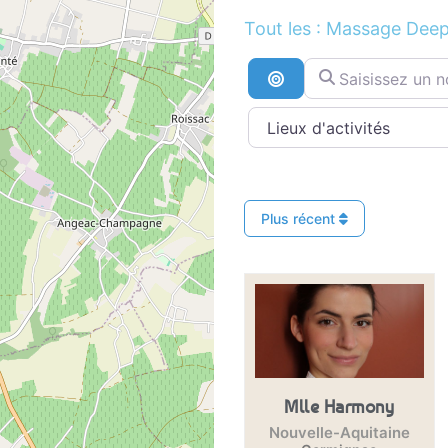
Tout les : Massage Dee
Saisissez un nom ..
Recherche par distan
Plus récent
Mlle Harmony
Nouvelle-Aquitaine