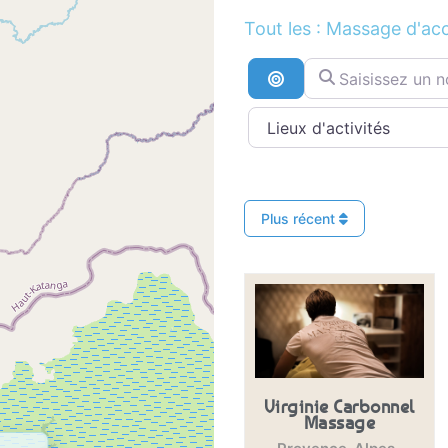
Tout les : Massage d'a
Saisissez un nom ..
Recherche par distan
Plus récent
Virginie Carbonnel
Massage