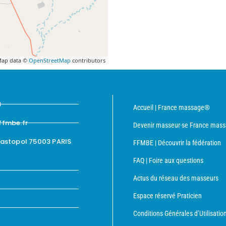
ap data ©
OpenStreetMap
contributors
8
Accueil | France massage®
ffmbe.fr
Devenir masseur·se France mas
bastopol 75003 PARIS
FFMBE | Découvrir la fédération
FAQ | Foire aux questions
Actus du réseau des masseurs
Espace réservé Praticien
Conditions Générales d’Utilisatio