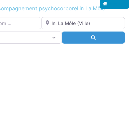
Accueil
ccompagnement psychocorporel in La Môle
.
Proche de...
ce
Search