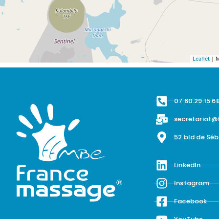
Leaflet
| M
07.60.29.15.6
secretariat@
52 bld de Sé
LinkedIn
Instagram
Facebook