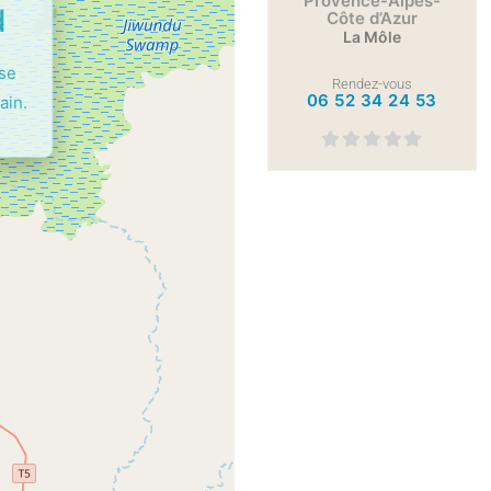
Provence-Alpes-
d
Côte d’Azur
La Môle
ase
Rendez-vous
06 52 34 24 53
ain.