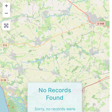
+
−
No Records
Found
Sorry, no records were