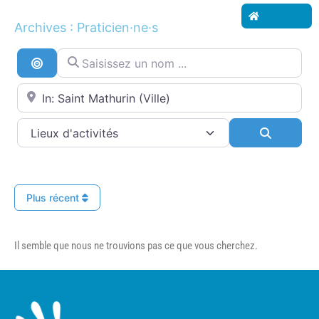
Accueil
Archives : Praticien·ne·s
Saisissez un nom ...
Recherche par distance
Proche de...
Search
Plus récent
Il semble que nous ne trouvions pas ce que vous cherchez.