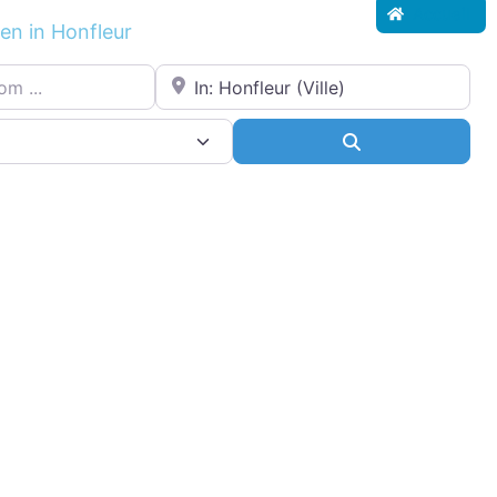
Accueil
en in Honfleur
.
Proche de...
ce
Search