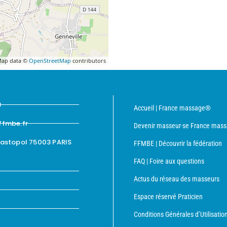
ap data ©
OpenStreetMap
contributors
8
Accueil | France massage®
ffmbe.fr
Devenir masseur·se France mas
bastopol 75003 PARIS
FFMBE | Découvrir la fédération
FAQ | Foire aux questions
Actus du réseau des masseurs
Espace réservé Praticien
Conditions Générales d’Utilisatio