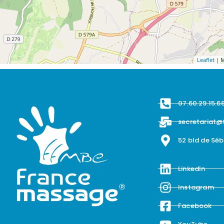
Leaflet
| M
07.60.29.15.6
secretariat@
52 bld de Sé
LinkedIn
Instagram
Facebook