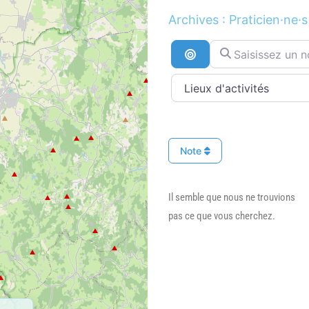
Archives : Praticien·ne·s
Saisissez un nom ..
Recherche par distan
Note
Il semble que nous ne trouvions
pas ce que vous cherchez.