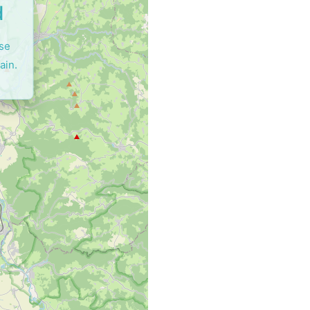
d
ase
ain.