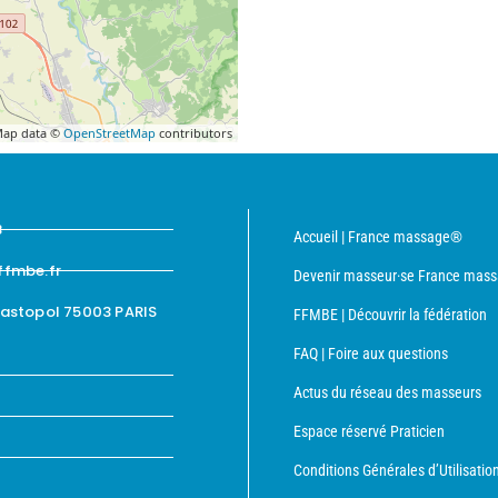
ap data ©
OpenStreetMap
contributors
8
Accueil | France massage®
ffmbe.fr
Devenir masseur·se France mas
bastopol 75003 PARIS
FFMBE | Découvrir la fédération
FAQ | Foire aux questions
Actus du réseau des masseurs
Espace réservé Praticien
Conditions Générales d’Utilisatio