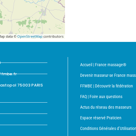
ap data ©
OpenStreetMap
contributors
8
Accueil | France massage®
ffmbe.fr
Devenir masseur·se France mas
bastopol 75003 PARIS
FFMBE | Découvrir la fédération
FAQ | Foire aux questions
Actus du réseau des masseurs
Espace réservé Praticien
Conditions Générales d’Utilisatio