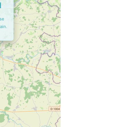
d
ase
ain.