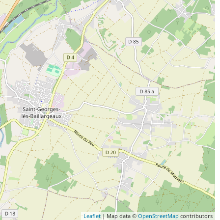
Leaflet
| Map data ©
OpenStreetMap
contributors