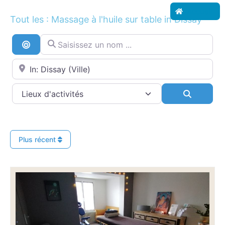
Accueil
Tout les : Massage à l'huile sur table in Dissay
Saisissez un nom ...
Recherche par distance
Proche de...
Search
Plus récent