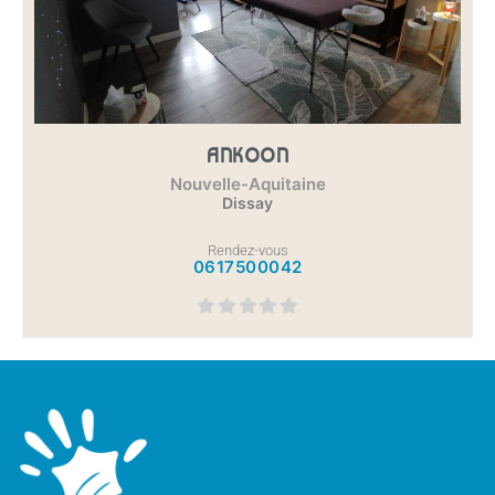
ANKOON
Nouvelle-Aquitaine
Dissay
Rendez-vous
0617500042