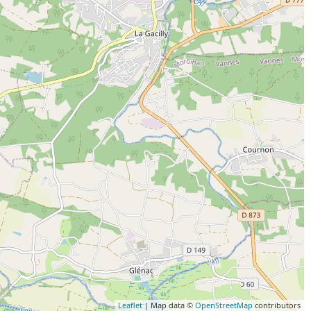
Leaflet
| Map data ©
OpenStreetMap
contributors