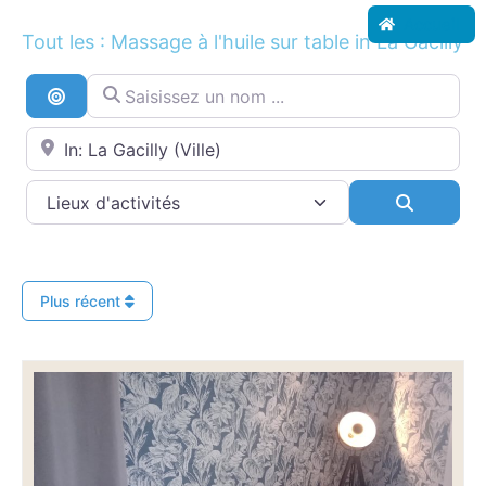
Accueil
Tout les : Massage à l'huile sur table in La Gacilly
Saisissez un nom ...
Recherche par distance
Proche de...
Search
Plus récent