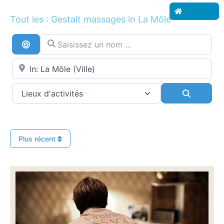
Accueil
Tout les : Gestalt massages in La Môle
Saisissez un nom ...
Recherche par distance
Proche de...
Search
Plus récent