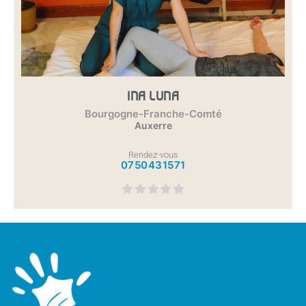
INA LUNA
Bourgogne-Franche-Comté
Auxerre
Rendez-vous
0750431571