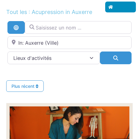
Accueil
Tout les : Acupression in Auxerre
Saisissez un nom ...
Recherche par distance
Proche de...
Search
Plus récent