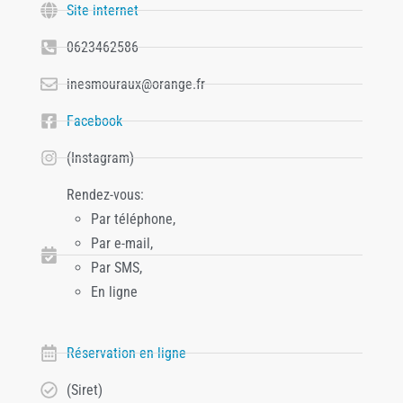
Site internet
0623462586
inesmouraux@orange.fr
Facebook
(Instagram)
Rendez-vous:
Par téléphone,
Par e-mail,
Par SMS,
En ligne
Réservation en ligne
(Siret)