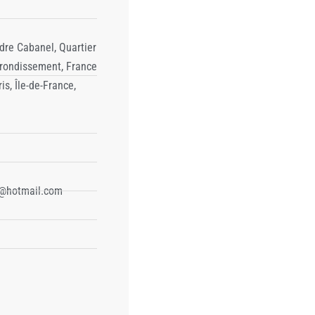
dre Cabanel, Quartier
rrondissement, France
is, Île-de-France,
T@hotmail.com