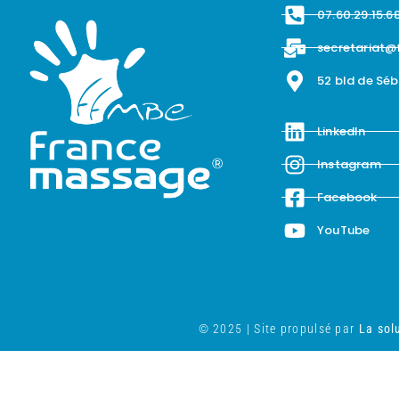
07.60.29.15.6
secretariat@
52 bld de Sé
LinkedIn
Instagram
Facebook
YouTube
© 2025 | Site propulsé par
La solu