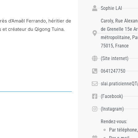
Sophie LAI
Caroly, Rue Alexan
près d’Amaêl Ferrando, héritier de
de Grenelle 15e A
s et créateur du Qigong Tuina.
métropolitaine, Par
75015, France
(Site internet)
0641247750
slai.praticienneQ
(Facebook)
(Instagram)
Rendez-vous:
Par téléphone,