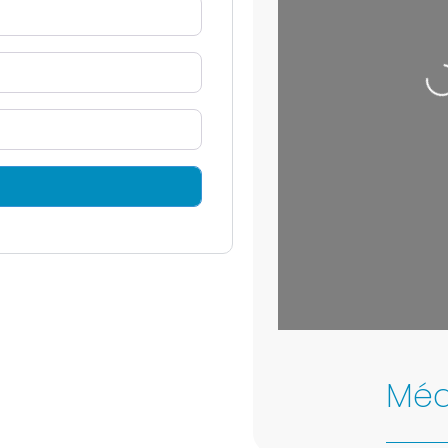
Leaflet
| Map data 
Méd