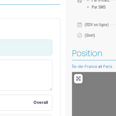
Par e-mail,
Par SMS
(RDV en ligne)
(Siret)
Position
Île-de-France
et
Paris
+
−
Press Enter key to search
Overall