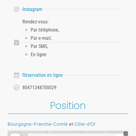
Instagram
Rendez-vous:
Par téléphone,
Par e-mail,
Par SMS,
En ligne
Réservation en ligne
80471248700029
Position
Bourgogne-Franche-Comté
et
Côte-d'Or