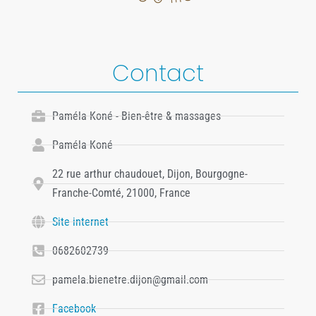
Contact
Paméla Koné - Bien-être & massages
Paméla Koné
22 rue arthur chaudouet, Dijon, Bourgogne-
Franche-Comté, 21000, France
Site internet
0682602739
pamela.bienetre.dijon@gmail.com
Facebook