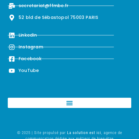
secretariat@ffmbe.fr
52 bld de Sébastopol 75003 PARIS
LinkedIn
Instagram
Facebook
YouTube
© 2025 | Site propulsé par
La solution est ici
, agence de
communication dédiée aux métiers de bien-être