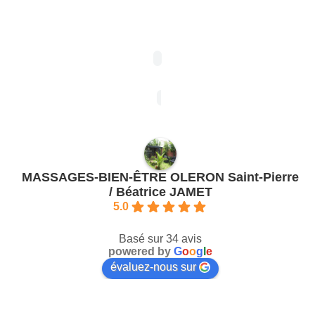
MASSAGES-BIEN-ÊTRE OLERON Saint-Pierre
/ Béatrice JAMET
5.0
Basé sur 34 avis
powered by
G
o
o
g
l
e
évaluez-nous sur